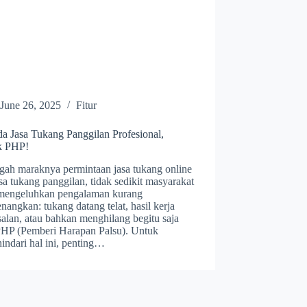
June 26, 2025
Fitur
da Jasa Tukang Panggilan Profesional,
k PHP!
ngah maraknya permintaan jasa tukang online
sa tukang panggilan, tidak sedikit masyarakat
mengeluhkan pengalaman kurang
angkan: tukang datang telat, hasil kerja
salan, atau bahkan menghilang begitu saja
 PHP (Pemberi Harapan Palsu). Untuk
indari hal ini, penting…