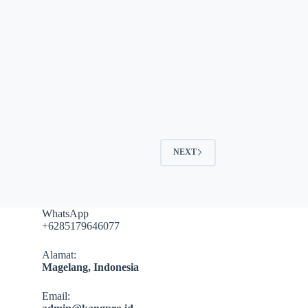
NEXT
WhatsApp
+6285179646077
Alamat:
​Magelang, Indonesia
Email​: