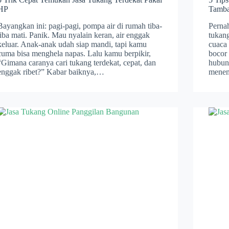
HP
Tamb
Bayangkan ini: pagi-pagi, pompa air di rumah tiba-
Perna
tiba mati. Panik. Mau nyalain keran, air enggak
tukang
keluar. Anak-anak udah siap mandi, tapi kamu
cuaca 
cuma bisa menghela napas. Lalu kamu berpikir,
bocor
“Gimana caranya cari tukang terdekat, cepat, dan
hubung
enggak ribet?” Kabar baiknya,…
menem