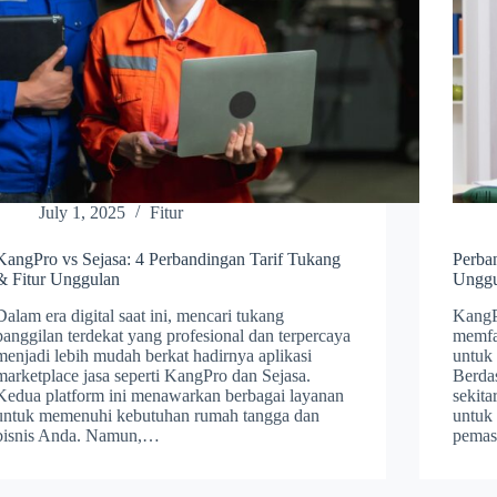
July 1, 2025
Fitur
KangPro vs Sejasa: 4 Perbandingan Tarif Tukang
Perba
& Fitur Unggulan
Unggu
Dalam era digital saat ini, mencari tukang
KangP
panggilan terdekat yang profesional dan terpercaya
memfas
menjadi lebih mudah berkat hadirnya aplikasi
untuk
marketplace jasa seperti KangPro dan Sejasa.
Berda
Kedua platform ini menawarkan berbagai layanan
sekita
untuk memenuhi kebutuhan rumah tangga dan
untuk 
bisnis Anda. Namun,…
pemas