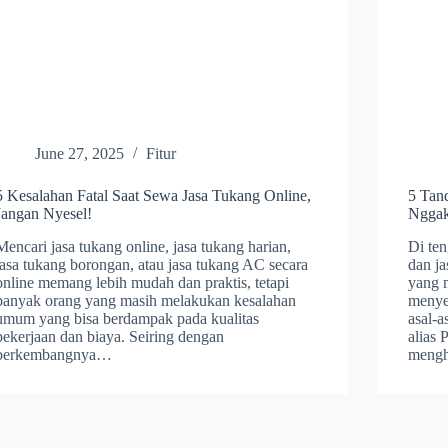
June 27, 2025
Fitur
5 Kesalahan Fatal Saat Sewa Jasa Tukang Online,
5 Tan
Jangan Nyesel!
Ngga
Mencari jasa tukang online, jasa tukang harian,
Di te
jasa tukang borongan, atau jasa tukang AC secara
dan ja
online memang lebih mudah dan praktis, tetapi
yang 
banyak orang yang masih melakukan kesalahan
menyen
umum yang bisa berdampak pada kualitas
asal-a
pekerjaan dan biaya. Seiring dengan
alias
berkembangnya…
mengh