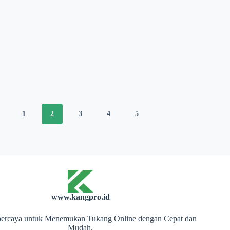
1
2
3
4
5
www.kangpro.id
rpercaya untuk Menemukan Tukang Online dengan Cepat dan
Mudah.